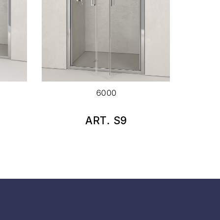
6000
ART. S9