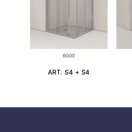
6000
IM
ART. S4 + S4