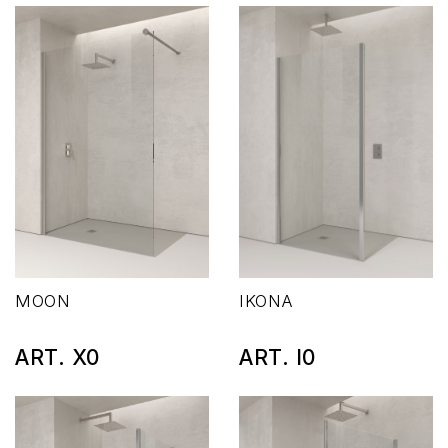
MOON
IKONA
ART. X0
ART. I0