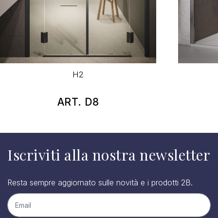
H2
ART. D8
Iscriviti alla nostra newsletter
Resta sempre aggiornato sulle novità e i prodotti 2B.