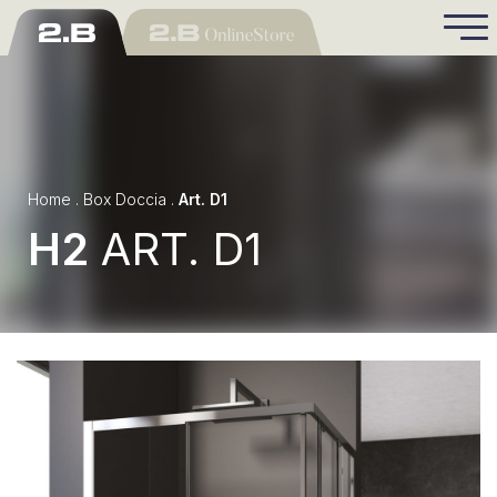
Home
.
Box Doccia
.
Art. D1
H2
ART. D1