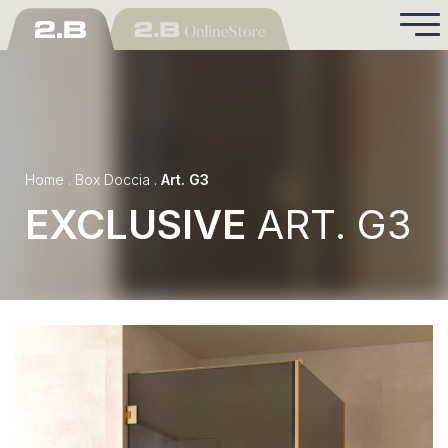
Home
.
Box Doccia
.
Art. G3
EXCLUSIVE
ART. G3